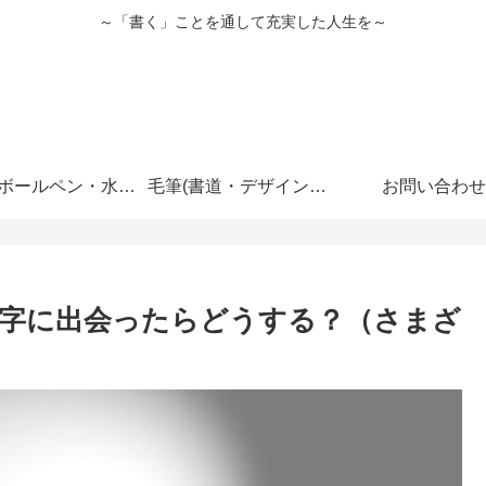
～「書く」ことを通して充実した人生を～
硬筆(ボールペン・水性ペン・鉛筆、他)
毛筆(書道・デザイン書道・書写・習字、筆文字アート、他)
お問い合わせ
字に出会ったらどうする？（さまざ